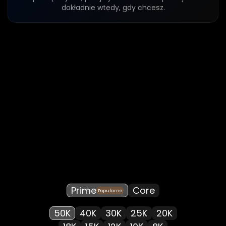
dokładnie wtedy, gdy chcesz.
Poznaj
pełną
ofertę
kont
Instant
Prime
Core
Popularne
50K
40K
30K
25K
20K