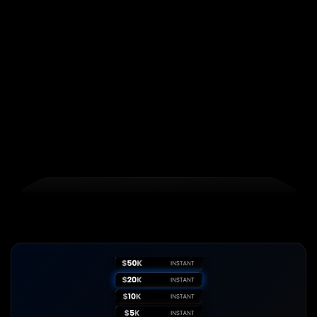
symulowanego
tradowania
z
MFA
Krok
1