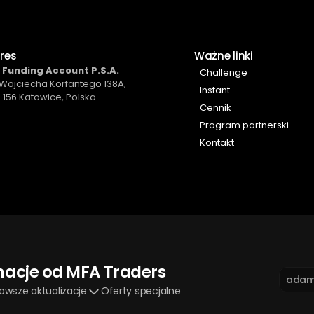
res
Ważne linki 
 Funding Account P.S.A​.
Challenge
 Wojciecha Korfantego 138A,
Instant
-156 Katowice, Polska
Cennik
Program partnerski
Kontakt
macje od MFA Traders
owsze aktualizacje
Oferty specjalne