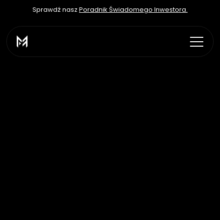
Sprawdź nasz 
Poradnik Świadomego Inwestora.
Konto Instant
Jak to działa?
Zostań
Traderem
MFA.
Niniejszy
przewodnik
zawiera
wszystkie
niezbędne
informacje
na
temat