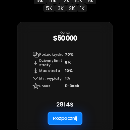
18K
15K
12K
10K
8K
5K
3K
2K
1K
Konto
$50 000
70%
Podział zysku
Dzienny limit 
5%
straty
10%
Max. strata
1%
Min. wypłaty
E-Book
Bonus
2814$
Rozpocznij